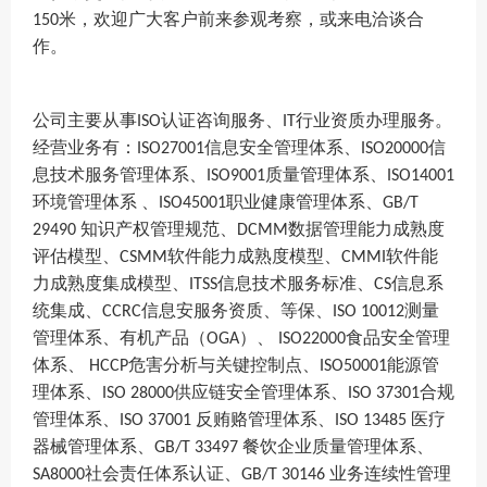
米
，
欢迎广大客户前来参观考察，或来电洽谈合
150
作
。
公司主要
从事
认证咨询服务、
行业资质办理服务。
ISO
IT
经营业务有：
信息安全管理体系、
信
ISO27001
ISO20000
息技术服务管理体系、
质量管理体系、
ISO9001
ISO14001
环境管理体系 、
职业健康管理体系、
ISO45001
GB/T
知识产权管理规范、
数据管理能力成熟度
29490
DCMM
评估模型、
软件能力成熟度模型、
软件能
CSMM
CMMI
力成熟度集成模型、
信息技术服务标准、
信息系
ITSS
CS
统集成、
信息安服务资质、等保、
测量
CCRC
ISO 10012
管理体系、
有机产品（
）
、
食品安全管理
OGA
ISO22000
体系
、
危害分析与关键控制点
、
能源管
HCCP
ISO50001
理体系
、
供应链安全管理体系
、
合规
ISO 28000
ISO 37301
管理体系、
反贿赂管理体系、
医疗
ISO 37001
ISO 13485
器械管理体系、
餐饮企业质量管理体系、
GB/T 33497
社会责任体系认证、
业务连续性管理
SA8000
GB/T 30146